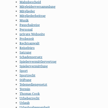
Mahnbescheid
Mitgleiderversammlung
Mitglieder
Mitgliederbeitrag
Musik
Pauschalreise
Personal
private Webseite
Probezeit
Rechtsanwalt
Reisebüro
Satzung
Schadensersatz
Spielervermittlervertrag
Spielervermittlung
Sport
Sportrecht
Stiftung
Telemediengesetzt
Termin
Thomas Cook
Urheberrecht
Urlaub
Urlaubsabwesenheit